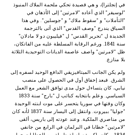
في إنجلترا)، و هي قصيدة تحكي ملحمة الملاك المنبوذ
"لوسيفر" الذي أعاده "لامرتين" إلى الأذهان في
"التأملات" و "سقوط ملاك" و "جوسلين". وفي هذا
السياق يندرج "وصف القدس" الذي أتى بالترجمة
الجديدة ل "تحرير القدس" ل "فيليبون دو لا مادلان"
سنة 1841. ورغم الرقابة المسلطة عليه من الفاتكان،
ظل "لامرتين" واصف عاصمة الديانات التوحيدية الثلاثة
بلا منازع.
ولم يكن الجانب الميتافيزيقي الدافع الوحيد لسفره إلى
الشرق. فبعد إخفاق أول في الحصول على منصب
نيابي، كان يتساءل حول مدى توافق الشعر مع العمل
السياسي. وعلم بانتخابه كنائب ل "بارج" سنة 1833
وكان وقتها في سوريا يتحسر على موت ابنته الوحيدة
"جوليا" ببيروت. وانتقل إلى اليسار سنة 1837 لأنه كان
من مناصري الملكية. وعند عودته إلى باريس، ألقى
"لامرتين" خطابا في البرلمان في الرابع من جانفي
1834، وكان باكورة سلسلة طويلة من الخطابات حول