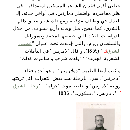
جعلني أفهم فقدان الشاعر المسكين لمصداقيته في
نظر معاصريه. واضطر لامارتين، في أواخر حياته، إلى
العمل في وظائف مؤقتة، ومع ذلك شعر بتعلق دائم
بالشرق، كما يتضح، قبل وفاته بأربع سنوات، من خلال
الدراسات الثلاث التي خصصها لمحمد وتيمورلنك
والسلطان زيزم، والتي جُمعت تحت عنوان "
عظماء
الشرق
" (1865). و قال "لامرتين "في التأملات
الشعرية الجديدة" : "ولدت شرقيا و سأموت كذلك".
و كتب أيضا الطبيب "دولارويار"، و هو أحد رفقاء
"لامرتين"، سردا للرحلة يسد بعض الثغرات التي تركتها
رواية "لامرتين" و خاصة موت "جوليا" : "
رحلة للشرق
"، باريس، "ديبيكورت"، 1836.