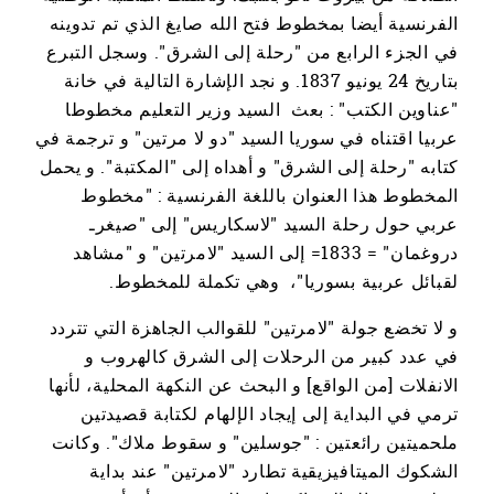
الفرنسية أيضا بمخطوط فتح الله صايغ الذي تم تدوينه
في الجزء الرابع من "رحلة إلى الشرق". وسجل التبرع
بتاريخ 24 يونيو 1837. و نجد الإشارة التالية في خانة
"عناوين الكتب" : بعث السيد وزير التعليم مخطوطا
عربيا اقتناه في سوريا السيد "دو لا مرتين" و ترجمة في
كتابه "رحلة إلى الشرق" و أهداه إلى "المكتبة". و يحمل
المخطوط هذا العنوان باللغة الفرنسية : "مخطوط
عربي حول رحلة السيد "لاسكاريس" إلى "صيغرـ
دروغمان" = 1833= إلى السيد "لامرتين" و "مشاهد
لقبائل عربية بسوريا"، وهي تكملة للمخطوط.
و لا تخضع جولة "لامرتين" للقوالب الجاهزة التي تتردد
في عدد كبير من الرحلات إلى الشرق كالهروب و
الانفلات [من الواقع] و البحث عن النكهة المحلية، لأنها
ترمي في البداية إلى إيجاد الإلهام لكتابة قصيدتين
ملحميتين رائعتين : "جوسلين" و سقوط ملاك". وكانت
الشكوك الميتافيزيقية تطارد "لامرتين" عند بداية