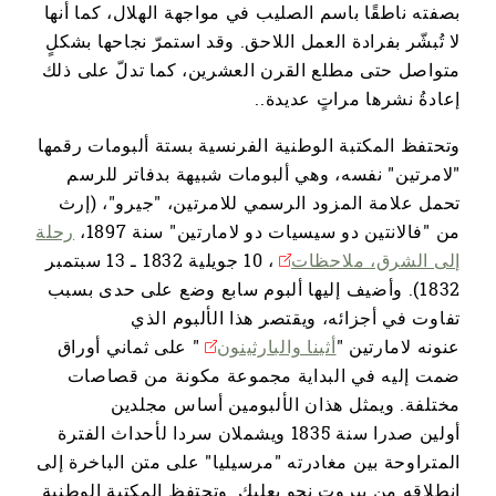
بصفته ناطقًا باسم الصليب في مواجهة الهلال، كما أنها
لا تُبشّر بفرادة العمل اللاحق. وقد استمرّ نجاحها بشكلٍ
متواصل حتى مطلع القرن العشرين، كما تدلّ على ذلك
إعادةُ نشرها مراتٍ عديدة..
وتحتفظ المكتبة الوطنية الفرنسية بستة ألبومات رقمها
"لامرتين" نفسه، وهي ألبومات شبيهة بدفاتر للرسم
تحمل علامة المزود الرسمي للامرتين، "جيرو"، (إرث
من "فالانتين دو سيسيات دو لامارتين" سنة 1897،
رحلة
إلى الشرق، ملاحظات
، 10 جويلية 1832 ـ 13 سبتمبر
1832). وأضيف إليها ألبوم سابع وضع على حدى بسبب
تفاوت في أجزائه، ويقتصر هذا الألبوم الذي
عنونه لامارتين "
أثينا والبارثينون
" على ثماني أوراق
ضمت إليه في البداية مجموعة مكونة من قصاصات
مختلفة. ويمثل هذان الألبومين أساس مجلدين
أولين صدرا سنة 1835 ويشملان سردا لأحداث الفترة
المتراوحة بين مغادرته "مرسيليا" على متن الباخرة إلى
انطلاقه من بيروت نحو بعلبك. وتحتفظ المكتبة الوطنية