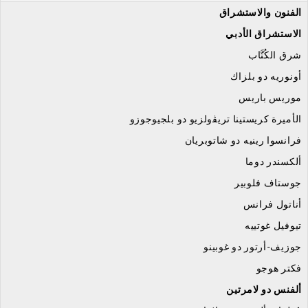
الفنون والاستشراق
الاستشراق الأدبي
شرق الكُتَّاب
أونوريه دو بلزاك
موريس باريس
الأميرة كريستينا ترﯾﭭولزيو دو بلجيوجوزو
فرانسوا رينيه دو شاتوبريان
ألكسندر دوما
جوستاف فلوبير
أناتول فرانس
تيوفيل غوتييه
جوزيف-أرتور دو غوبينو
فكتر هوجو
ألفنس دو لامرتين