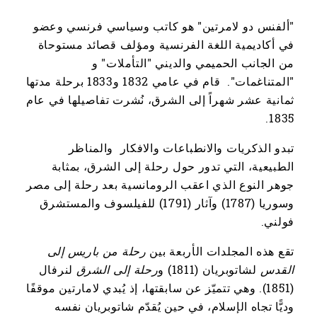
"ألفنس دو لامرتين" هو كاتب وسياسي فرنسي وعضو
في أكاديمية اللغة الفرنسية ومؤلف قصائد مستوحاة
من الجانب الحميمي والديني "التأملات" و
"المتناغمات". قام في عامي 1832 و1833 برحلة مدتها
ثمانية عشر شهراً إلى الشرق، نُشرت تفاصيلها في عام
1835.
تبدو الذكريات والانطباعات والافكار والمناظر
الطبيعية، التي تدور حول رحلة إلى الشرق، بمثابة
جوهر النوع الذي اعقب الرومانسية بعد رحلة إلى مصر
وسوريا (1787) وآثار (1791) للفيلسوف والمستشرق
فولني.
تقع هذه المجلدات الأربعة بين
رحلة من باريس إلى
القدس
لشاتوبريان (1811) و
رحلة إلى الشرق
لنرفال
(1851). وهي تتميّز عن سابقتها، إذ يُبدي لامارتين موقفًا
وديًّا تجاه الإسلام، في حين يُقدّم شاتوبريان نفسه