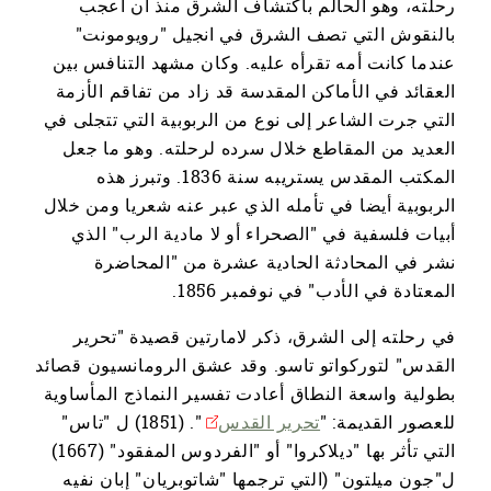
رحلته، وهو الحالم باكتشاف الشرق منذ أن أعجب
بالنقوش التي تصف الشرق في انجيل "رويومونت"
عندما كانت أمه تقرأه عليه. وكان مشهد التنافس بين
العقائد في الأماكن المقدسة قد زاد من تفاقم الأزمة
التي جرت الشاعر إلى نوع من الربوبية التي تتجلى في
العديد من المقاطع خلال سرده لرحلته. وهو ما جعل
المكتب المقدس يستريبه سنة 1836. وتبرز هذه
الربوبية أيضا في تأمله الذي عبر عنه شعريا ومن خلال
أبيات فلسفية في "الصحراء أو لا مادية الرب" الذي
نشر في المحادثة الحادية عشرة من "المحاضرة
المعتادة في الأدب" في نوفمبر 1856.
في رحلته إلى الشرق، ذكر لامارتين قصيدة "تحرير
القدس" لتوركواتو تاسو. وقد عشق الرومانسيون قصائد
بطولية واسعة النطاق أعادت تفسير النماذج المأساوية
للعصور القديمة: "
تحرير القدس
". (1851) ل "تاس"
التي تأثر بها "ديلاكروا" أو "الفردوس المفقود" (1667)
ل"جون ميلتون" (التي ترجمها "شاتوبريان" إبان نفيه