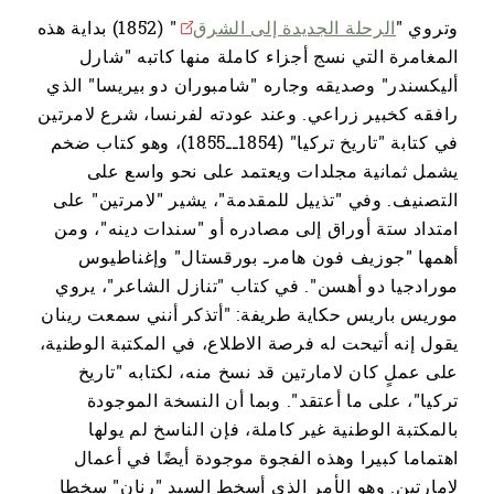
وتروي "
الرحلة الجديدة إلى الشرق
" (1852) بداية هذه
المغامرة التي نسج أجزاء كاملة منها كاتبه "شارل
أليكسندر" وصديقه وجاره "شامبوران دو بيريسا" الذي
رافقه كخبير زراعي. وعند عودته لفرنسا، شرع لامرتين
في كتابة "تاريخ تركيا" (1854ــ1855)، وهو كتاب ضخم
يشمل ثمانية مجلدات ويعتمد على نحو واسع على
التصنيف. وفي "تذييل للمقدمة"، يشير "لامرتين" على
امتداد ستة أوراق إلى مصادره أو "سندات دينه"، ومن
أهمها "جوزيف فون هامرـ بورقستال" وإغناطيوس
مورادجيا دو أهسن". في كتاب "تنازل الشاعر"، يروي
موريس باريس حكاية طريفة: "أتذكر أنني سمعت رينان
يقول إنه أتيحت له فرصة الاطلاع، في المكتبة الوطنية،
على عملٍ كان لامارتين قد نسخ منه، لكتابه "تاريخ
تركيا"، على ما أعتقد". وبما أن النسخة الموجودة
بالمكتبة الوطنية غير كاملة، فإن الناسخ لم يولها
اهتماما كبيرا وهذه الفجوة موجودة أيضًا في أعمال
لامارتين. وهو الأمر الذي أسخط السيد "رنان" سخطا