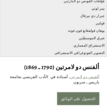
مُؤلفات ألفونس دو لامارتين
بيير لوتي
جيرار دي نيرفال
ڨولتير
يوهان فولفغانغ فون غوته
شرق الموسيقيّين
الاستشراق المعماري
التصوير الفوتوغرافي الاستشراقي
ألفنس دو لامرتين (1790 ـ 1869)
ألفنس دو لامرتين
, أستاذة في الأدب الفرنسي بجامعة
باريس ـ سربون
الحصول على الوثائق