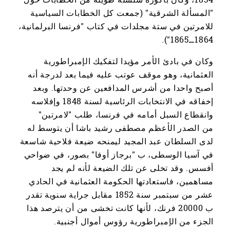
"المسألة الشرقية" (جمعت كل الخطابات السياسية
للامرتين في ستة مجلدات في كتاب "فرنسا البرلمانية،
1864ــ1865").
وكان في بادئ الأمر مؤيدا لتفكيك الإمبراطورية
العثمانية، وهو موقف عوتب عليه فيما بعد لدرجة أنه
أصبح واحدا من أشرس المدافعين عن وحدتها. وبعد
إخفاقه في الانتخابات الرئاسية لسنة 1848 وإفلاسه
وانقطاع السبل أمامه في فرنسا، طلب "لامرتين"
من الصدر الأعظم مصطفى رشيد باشا أن يتوسط له
لدى السلطان عبد المجيد ليمنحه ضيعة فلاحية شاسعة
في آسيا الوسطى، ب "برجاز أوفا" بصور، في ضواحي
أفسس. وقد تخلى عن تلك الضيعة لأنه لم يجد
مساهمين، فاستعادتها الحكومة العثمانية في الحادي
عشر من سبتمبر سنة 1852 مقابل جراية سنوية تقدر
ب 20000 فرنك، لأنها كانت تخشى من أن يترصد هذا
الجزء من الإمبراطورية رؤوس أموال أجنبية.